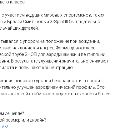
шего класса.
с участием ведущих мировых спортсменов, таких
 и Брэдли Смит, новый X-Spirit III был тщательно
льчайших деталей.
атывался с упором на положение при вождении,
ильно наклоняется вперед. Форма доводилась
ской трубе SHOEI для аэродинамики и вентиляции
вня. В результате улучшения значительно снижают
пилота и повышают концентрацию.
жания высокого уровня безопасности, в новой
ительно улучшен аэродинамический профиль. Это
тичь высокой стабильности даже на скорости более
ем дешевле?
ой размер или дизайн?
 VK!