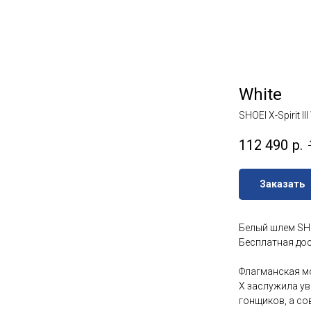
White
SHOEI X-Spirit III
112 490
р.
Заказать
Белый шлем SHOEI
Бесплатная дос
Флагманская м
X заслужила ув
гонщиков, а сов