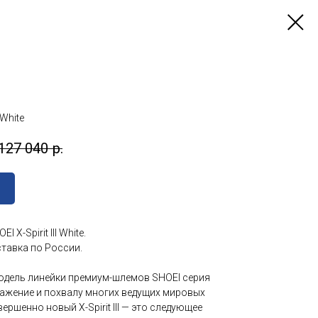
 White
127 040
р.
 X-Spirit III White.
тавка по России.
одель линейки премиум-шлемов SHOEI серия
ажение и похвалу многих ведущих мировых
ершенно новый X-Spirit III — это следующее