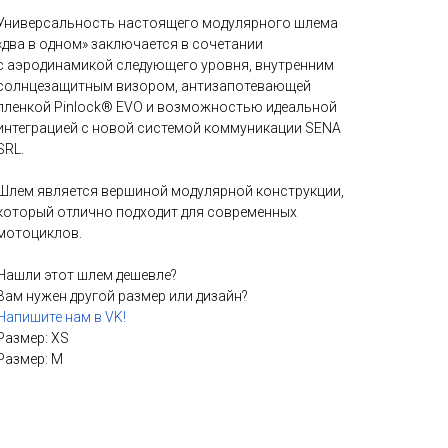
Универсальность настоящего модулярного шлема
«два в одном» заключается в сочетании
с аэродинамикой следующего уровня, внутренним
солнцезащитным визором, антизапотевающей
пленкой Pinlock® EVO и возможностью идеальной
интеграцией с новой системой коммуникации SENA
SRL.
Шлем является вершиной модулярной конструкции,
который отлично подходит для современных
мотоциклов.
Нашли этот шлем дешевле?
Вам нужен другой размер или дизайн?
Напишите нам в VK!
Размер: XS
Размер: M