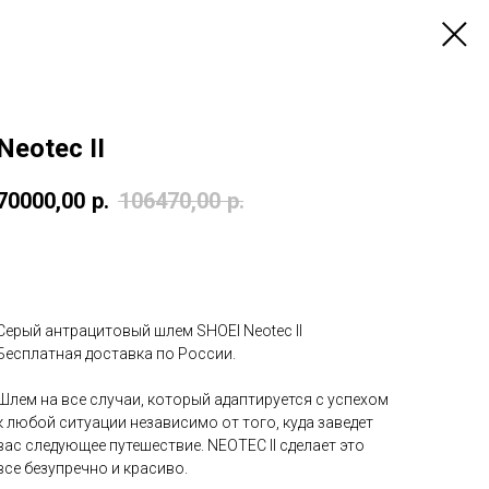
Neotec II
70000,00
р.
106470,00
р.
Заказать
Серый антрацитовый шлем SHOEI Neotec II
Бесплатная доставка по России.
Шлем на все случаи, который адаптируется с успехом
к любой ситуации независимо от того, куда заведет
вас следующее путешествие. NEOTEC II сделает это
все безупречно и красиво.