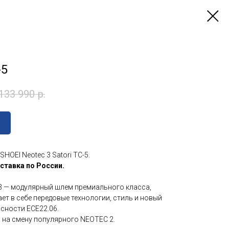
-5
133 990
р.
HOEI Neotec 3 Satori TC-5.
ставка по России.
3 — модулярный шлем премиального класса,
ет в себе передовые технологии, стиль и новый
сности ECE22.06.
 на смену популярного NEOTEC 2.