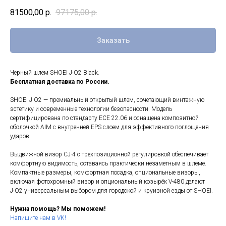
81500,00
р.
97175,00
р.
Заказать
Черный шлем SHOEI J·O2 Black.
Бесплатная доставка по России.
SHOEI J·O2 — премиальный открытый шлем, сочетающий винтажную
эстетику и современные технологии безопасности. Модель
сертифицирована по стандарту ECE 22.06 и оснащена композитной
оболочкой AIM с внутренней EPS слоем для эффективного поглощения
ударов.
Выдвижной визор CJ-4 с трёхпозиционной регулировкой обеспечивает
комфортную видимость, оставаясь практически незаметным в шлеме.
Компактные размеры, комфортная посадка, опциональные визоры,
включая фотохромный визор и опциональный козырёк V-480 делают
J·O2 универсальным выбором для городской и круизной езды от SHOEI.
Нужна помощь? Мы поможем!
Напишите нам в VK!