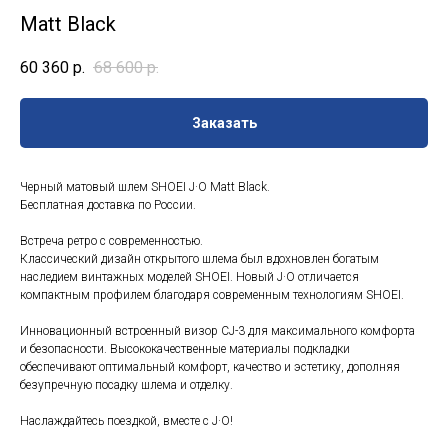
Matt Black
60 360
р.
68 600
р.
Заказать
Черный матовый шлем SHOEI J·O Matt Black.
Бесплатная доставка по России.
Встреча ретро с современностью.
Классический дизайн открытого шлема был вдохновлен богатым
наследием винтажных моделей SHOEI. Новый J·O отличается
компактным профилем благодаря современным технологиям SHOEI.
Инновационный встроенный визор CJ-3 для максимального комфорта
и безопасности. Высококачественные материалы подкладки
обеспечивают оптимальный комфорт, качество и эстетику, дополняя
безупречную посадку шлема и отделку.
Наслаждайтесь поездкой, вместе с J·O!