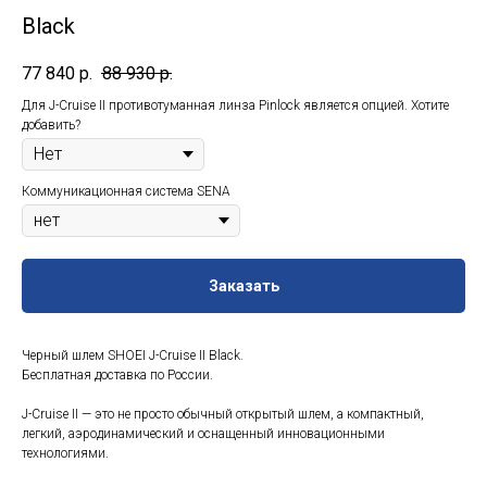
Black
77 840
р.
88 930
р.
Для J-Cruise II противотуманная линза Pinlock является опцией. Хотите
добавить?
Коммуникационная система SENA
Заказать
Черный шлем SHOEI J-Cruise II Black.
Бесплатная доставка по России.
J-Cruise II — это не просто обычный открытый шлем, а компактный,
легкий, аэродинамический и оснащенный инновационными
технологиями.