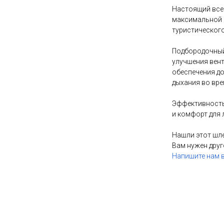
Настоящий все
максимальной 
туристического
Подбородочный
улучшения вен
обеспечения д
дыхания во вре
Эффективность
и комфорт для 
Нашли этот шл
Вам нужен друг
Напишите нам в