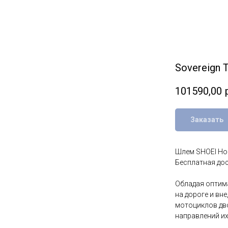
Sovereign 
101590,00
Заказать
Шлем SHOEI Hor
Бесплатная дос
Обладая оптим
на дороге и вн
мотоциклов дв
направлений их