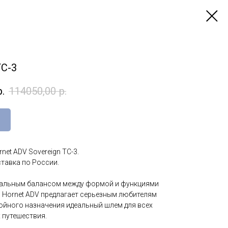
TC-3
р.
114050,00
р.
net ADV Sovereign TC-3.
тавка по России.
альным балансом между формой и функциями
е, Hornet ADV предлагает серьезным любителям
ойного назначения идеальный шлем для всех
 путешествия.