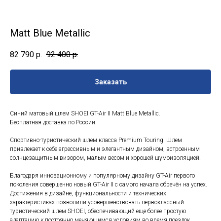
Matt Blue Metallic
82 790
р.
92 400
р.
Заказать
Синий матовый шлем SHOEI GT-Air II Matt Blue Metallic.
Бесплатная доставка по России.
Спортивно-туристический шлем класса Premium Touring. Шлем
привлекает к себе агрессивным и элегантным дизайном, встроенным
солнцезащитным визором, малым весом и хорошей шумоизоляцией.
Благодаря инновационному и популярному дизайну GT-Air первого
поколения совершенно новый GT-Air II с самого начала обречён на успех.
Достижения в дизайне, функциональности и технических
характеристиках позволили усовершенствовать первоклассный
туристический шлем SHOEI, обеспечивающий еще более простую
адаптацию к постоянно меняющимся условиям во время поездок.